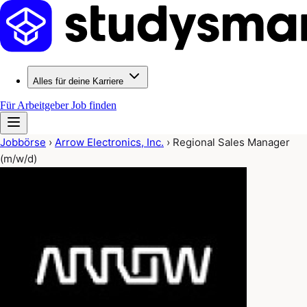
Alles für deine Karriere
Für Arbeitgeber
Job finden
Jobbörse
›
Arrow Electronics, Inc.
›
Regional Sales Manager
(m/w/d)