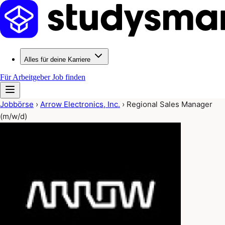
Alles für deine Karriere
Für Arbeitgeber
Job finden
Jobbörse
›
Arrow Electronics, Inc.
›
Regional Sales Manager
(m/w/d)