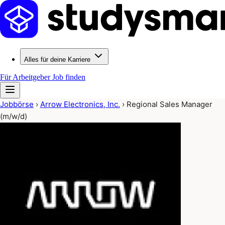
Alles für deine Karriere
Für Arbeitgeber
Job finden
Jobbörse
›
Arrow Electronics, Inc.
›
Regional Sales Manager
(m/w/d)