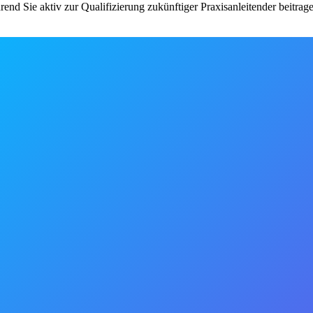
hrend Sie aktiv zur Qualifizierung zukünftiger Praxisanleitender beitr