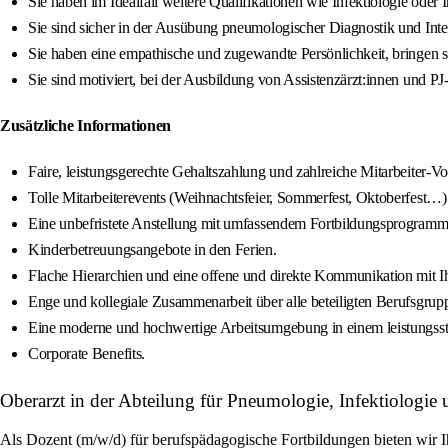
Sie haben im Idealfall weitere Qualifikationen wie Infektiologie oder 
Sie sind sicher in der Ausübung pneumologischer Diagnostik und Inte
Sie haben eine empathische und zugewandte Persönlichkeit, bringen si
Sie sind motiviert, bei der Ausbildung von Assistenzärzt:innen und P
Zusätzliche Informationen
Faire, leistungsgerechte Gehaltszahlung und zahlreiche Mitarbeiter-Vor
Tolle Mitarbeiterevents (Weihnachtsfeier, Sommerfest, Oktoberfest…)
Eine unbefristete Anstellung mit umfassendem Fortbildungsprogramm
Kinderbetreuungsangebote in den Ferien.
Flache Hierarchien und eine offene und direkte Kommunikation mit I
Enge und kollegiale Zusammenarbeit über alle beteiligten Berufsgrup
Eine moderne und hochwertige Arbeitsumgebung in einem leistungss
Corporate Benefits.
Oberarzt in der Abteilung für Pneumologie, Infektiolog
Als Dozent (m/w/d) für berufspädagogische Fortbildungen bieten wir 