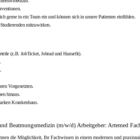
Intensivmedizin.
rventionen.
ch gerne in ein Team ein und können sich in unsere Patienten einfühlen.
J-Studierenden mitzuwirken.
teile (z.B. JobTicket, Jobrad und Hansefit).
.
.
hren Vorgesetzten.
pen hinaus.
tarken Krankenhaus.
ie und Beatmungsmedizin (m/w/d) Arbeitgeber: Artemed Fa
Ihnen die Möglichkeit, Ihr Fachwissen in einem modernen und praxisna