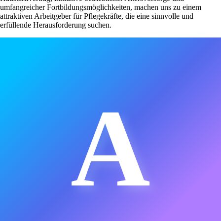
umfangreicher Fortbildungsmöglichkeiten, machen uns zu einem
attraktiven Arbeitgeber für Pflegekräfte, die eine sinnvolle und
erfüllende Herausforderung suchen.
A