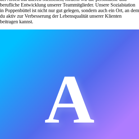
berufliche Entwicklung unserer Teammitglieder. Unsere Sozialstation
in Poppenbüttel ist nicht nur gut gelegen, sondern auch ein Ort, an dem
du aktiv zur Verbesserung der Lebensqualität unserer Klienten
beitragen kannst.
A