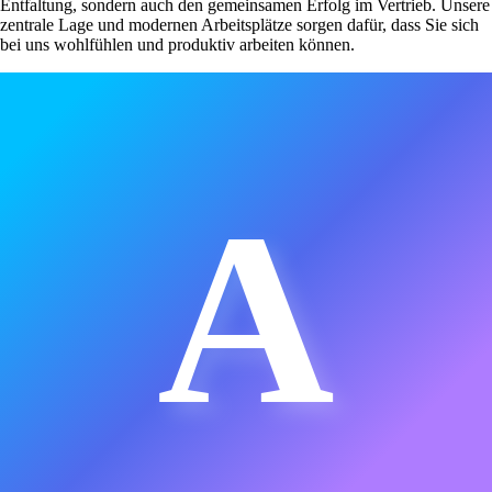
Entfaltung, sondern auch den gemeinsamen Erfolg im Vertrieb. Unsere
zentrale Lage und modernen Arbeitsplätze sorgen dafür, dass Sie sich
bei uns wohlfühlen und produktiv arbeiten können.
A