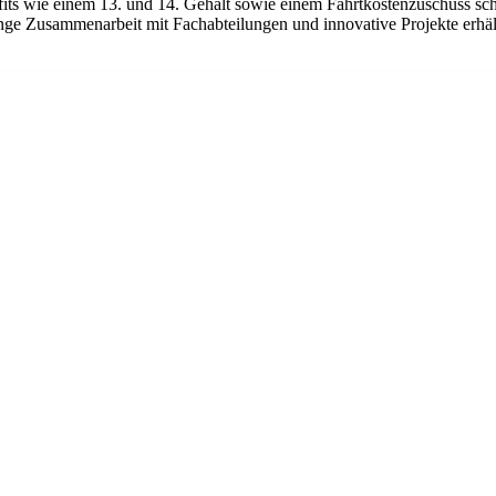
efits wie einem 13. und 14. Gehalt sowie einem Fahrtkostenzuschuss s
ge Zusammenarbeit mit Fachabteilungen und innovative Projekte erhält