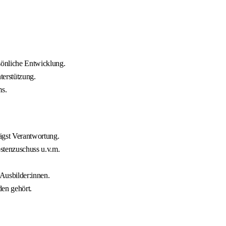
sönliche Entwicklung.
erstützung.
ms.
ägst Verantwortung.
stenzuschuss u.v.m.
Ausbilder:innen.
den gehört.