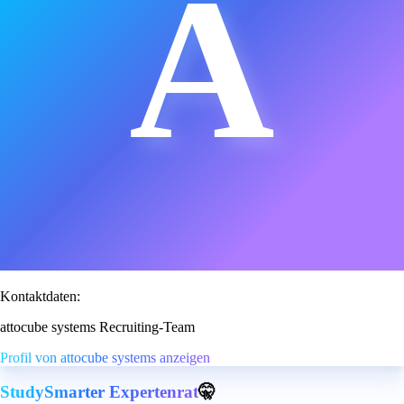
A
Kontaktdaten:
attocube systems Recruiting-Team
Profil von attocube systems anzeigen
StudySmarter Expertenrat
🤫