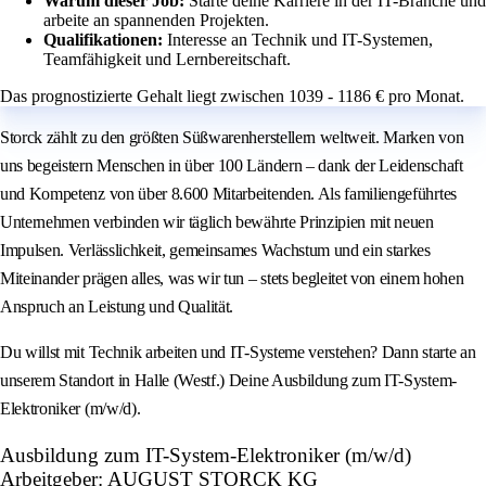
Warum dieser Job:
Starte deine Karriere in der IT-Branche und
arbeite an spannenden Projekten.
Qualifikationen:
Interesse an Technik und IT-Systemen,
Teamfähigkeit und Lernbereitschaft.
Das prognostizierte Gehalt liegt zwischen 1039 - 1186 € pro Monat.
Storck zählt zu den größten Süßwarenherstellern weltweit. Marken von
uns begeistern Menschen in über 100 Ländern – dank der Leidenschaft
und Kompetenz von über 8.600 Mitarbeitenden. Als familiengeführtes
Unternehmen verbinden wir täglich bewährte Prinzipien mit neuen
Impulsen. Verlässlichkeit, gemeinsames Wachstum und ein starkes
Miteinander prägen alles, was wir tun – stets begleitet von einem hohen
Anspruch an Leistung und Qualität.
Du willst mit Technik arbeiten und IT-Systeme verstehen? Dann starte an
unserem Standort in Halle (Westf.) Deine Ausbildung zum IT-System-
Elektroniker (m/w/d).
Ausbildung zum IT-System-Elektroniker (m/w/d)
Arbeitgeber: AUGUST STORCK KG