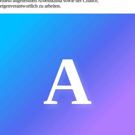
einem angenehmen Arbeitsklima sowie der Chance,
eigenverantwortlich zu arbeiten.
A