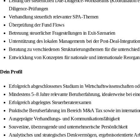
Leitung der steuerlichen Due-Diligence-Workstreams (Koordination ext
Diligence-Prüfungen
Verhandlung steuerlich relevanter SPA-Themen
Überprüfung der Fund Flows
Betreuung steuerlicher Fragestellungen in Exit-Szenarien
Unterstützung des lokalen Managements bei der Post-Deal-Integratio
Beratung zu verschiedenen Strukturierungsthemen für die untersch
Entwicklung von Konzepten für nationale und internationale Reorga
Dein Profil
Erfolgreich abgeschlossenes Studium in Wirtschaftswissenschaften od
Mindestens 5–8 Jahre relevante Berufserfahrung, idealerweise bei eine
Erfolgreich abgelegtes Steuerberaterexamen
Praktische Berufserfahrung im Bereich M&A Tax sowie im internation
Ausgeprägte Verhandlungs- und Kommunikationsfähigkeit
Souveräne, überzeugende und unternehmerische Persönlichkeit
Analytisches und strategisches Denkvermögen, ergebnisorientierte A