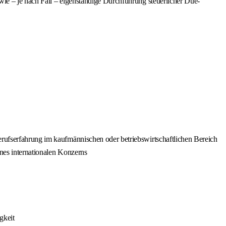
wie – je nach Fall – eigenständige Durchführung steuerlicher Due-
erufserfahrung im kaufmännischen oder betriebswirtschaftlichen Bereich
ines internationalen Konzerns
gkeit