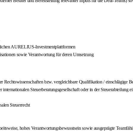
erner Berater und Bereitstellung relevanter Inputs für die Deal-Teams) so
n
iedlichen AURELIUS-Investmentplattformen
nisationen sowie Verantwortung für deren Umsetzung
er Rechtswissenschaften bzw. vergleichbare Qualifikation / einschlägige B
r internationalen Steuerberatungsgesellschaft oder in der Steuerabteilung e
alen Steuerrecht
rbeitsweise, hohes Verantwortungsbewusstsein sowie ausgeprägte Teamfähi