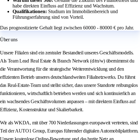
Warum dieser Job:
Gestalte die Zukunft des Filialbetriebs und
habe direkten Einfluss auf Effizienz und Wachstum.
Qualifikationen:
Studium im Immobilienbereich und
Führungserfahrung sind von Vorteil.
Das prognostizierte Gehalt liegt zwischen 60000 - 80000 € pro Jahr.
Über uns
Unsere Filialen sind ein zentraler Bestandteil unseres Geschäftsmodells.
Als Team Lead Real Estate & Branch Network (d/m/w) übernimmst du
die Verantwortung für die strategische Weiterentwicklung und den
effizienten Betrieb unseres deutschlandweiten Filialnetzwerks. Du führst
das Real-Estate-Team und stellst sicher, dass unsere Standorte reibungslos
funktionieren, wirtschaftlich betrieben werden und sich kontinuierlich an
ein wachsendes Geschäftsvolumen anpassen – mit direktem Einfluss auf
Effizienz, Kostenstruktur und Skalierbarkeit.
Wir als WKDA, mit über 700 Niederlassungen europaweit vertreten, sind
Teil der AUTO1 Group, Europas führender digitalen Automobilplattform.
Unsere kostenlose Online-Bewertung und das breite Netz an