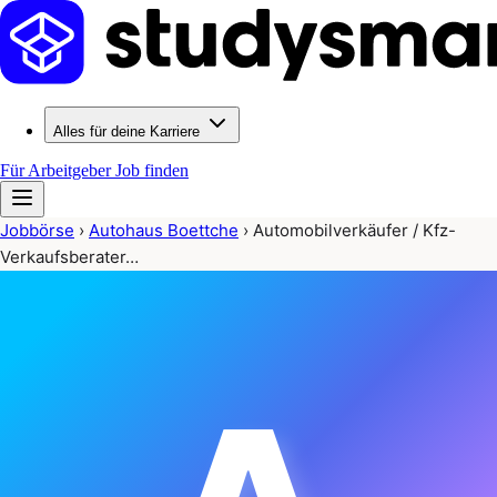
Alles für deine Karriere
Für Arbeitgeber
Job finden
Jobbörse
›
Autohaus Boettche
›
Automobilverkäufer / Kfz-
Verkaufsberater…