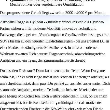
Mechatroniker oder vergleichbare Qualifikation.
Das prognostizierte Gehalt liegt zwischen 3000 - 4000 € pro Monat.
Autohaus Rogge & Hyundai - Zukunft fährt bei uns vor. Als Hyundai-
Partner stehen wir für moderne Mobilität, innovative Technik und
Fahrzeuge, die begeistern. Vom kompakten Cityflitzer über leistungsstarke
SUVs bis hin zu den neuesten Elektrofahrzeugen - bei uns arbeitest Du an
einer Marke, die ständig neue Maßstäbe setzt. In unserer modernen
Werkstatt erwarten Dich neueste Diagnosetechnik, abwechslungsreiche
Aufgaben und ein Team, das Zusammenhalt großschreibt.
Du hast den Dreh raus? Dann komm zu uns ins Team! Wenn Du gerne
schraubst, Fehler nicht lange suchst und lieber an Fahrzeugen arbeitest, als
am Schreibtisch sitzt, dann passt Du perfekt zu uns. Bei uns erwarten Dich
spannende Aufgaben, moderne Technik, ein lockeres Miteinander und
jede Menge Möglichkeiten, Dich weiterzuentwickeln. Egal, ob Du frisch
ausgelernt bist, bereits Berufserfahrung mitbringst oder als motivierter
Quereinsteiger den Einstieg in die Kfz-Welt suchst - wir geben Dir die