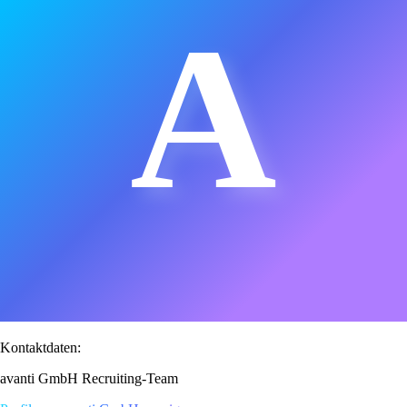
A
Kontaktdaten:
avanti GmbH Recruiting-Team