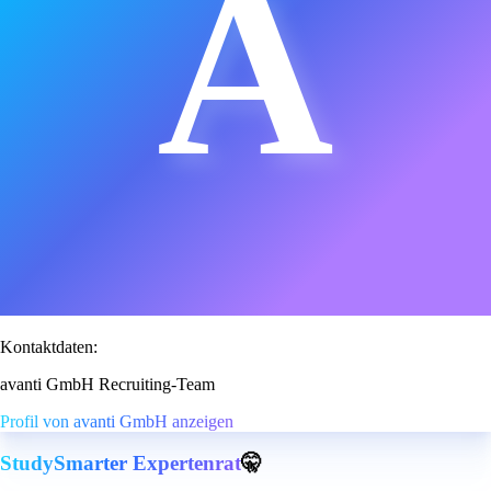
A
Kontaktdaten:
avanti GmbH Recruiting-Team
Profil von avanti GmbH anzeigen
StudySmarter Expertenrat
🤫