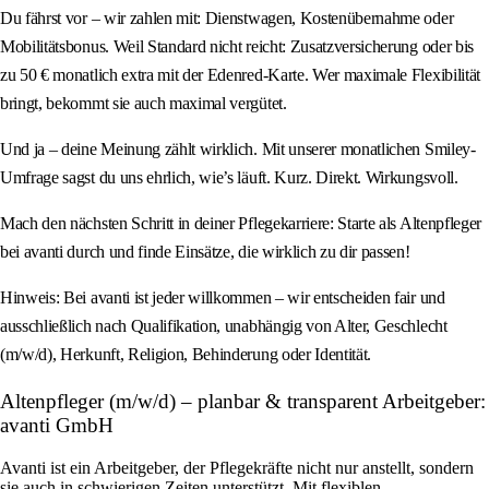
Du fährst vor – wir zahlen mit: Dienstwagen, Kostenübernahme oder
Mobilitätsbonus. Weil Standard nicht reicht: Zusatzversicherung oder bis
zu 50 € monatlich extra mit der Edenred-Karte. Wer maximale Flexibilität
bringt, bekommt sie auch maximal vergütet.
Und ja – deine Meinung zählt wirklich. Mit unserer monatlichen Smiley-
Umfrage sagst du uns ehrlich, wie’s läuft. Kurz. Direkt. Wirkungsvoll.
Mach den nächsten Schritt in deiner Pflegekarriere: Starte als Altenpfleger
bei avanti durch und finde Einsätze, die wirklich zu dir passen!
Hinweis: Bei avanti ist jeder willkommen – wir entscheiden fair und
ausschließlich nach Qualifikation, unabhängig von Alter, Geschlecht
(m/w/d), Herkunft, Religion, Behinderung oder Identität.
Altenpfleger (m/w/d) – planbar & transparent Arbeitgeber:
avanti GmbH
Avanti ist ein Arbeitgeber, der Pflegekräfte nicht nur anstellt, sondern
sie auch in schwierigen Zeiten unterstützt. Mit flexiblen