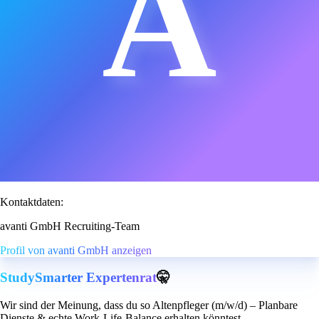
A
Kontaktdaten:
avanti GmbH Recruiting-Team
Profil von avanti GmbH anzeigen
StudySmarter Expertenrat
🤫
Wir sind der Meinung, dass du so Altenpfleger (m/w/d) – Planbare
Dienste & echte Work-Life-Balance erhalten könntest