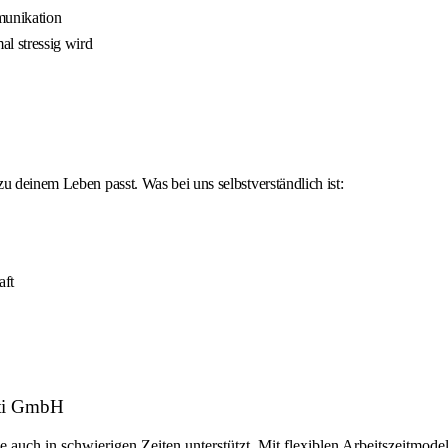
munikation
l stressig wird
u deinem Leben passt. Was bei uns selbstverständlich ist:
aft
nti GmbH
 sie auch in schwierigen Zeiten unterstützt. Mit flexiblen Arbeitszeitmod