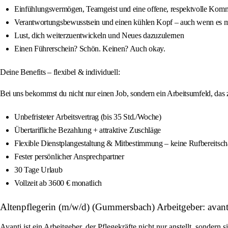
Einfühlungsvermögen, Teamgeist und eine offene, respektvolle Kom
Verantwortungsbewusstsein und einen kühlen Kopf – auch wenn es ma
Lust, dich weiterzuentwickeln und Neues dazuzulernen
Einen Führerschein? Schön. Keinen? Auch okay.
Deine Benefits – flexibel & individuell:
Bei uns bekommst du nicht nur einen Job, sondern ein Arbeitsumfeld, das z
Unbefristeter Arbeitsvertrag (bis 35 Std./Woche)
Übertarifliche Bezahlung + attraktive Zuschläge
Flexible Dienstplangestaltung & Mitbestimmung – keine Rufbereitsch
Fester persönlicher Ansprechpartner
30 Tage Urlaub
Vollzeit ab 3600 € monatlich
Altenpflegerin (m/w/d) (Gummersbach) Arbeitgeber: ava
Avanti ist ein Arbeitgeber, der Pflegekräfte nicht nur anstellt, sondern