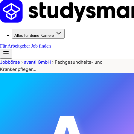
Alles für deine Karriere
Für Arbeitgeber
Job finden
Jobbörse
›
avanti GmbH
›
Fachgesundheits- und
Krankenpfleger…