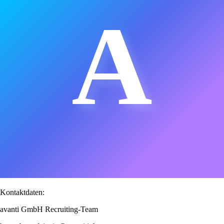
A
Kontaktdaten:
avanti GmbH Recruiting-Team