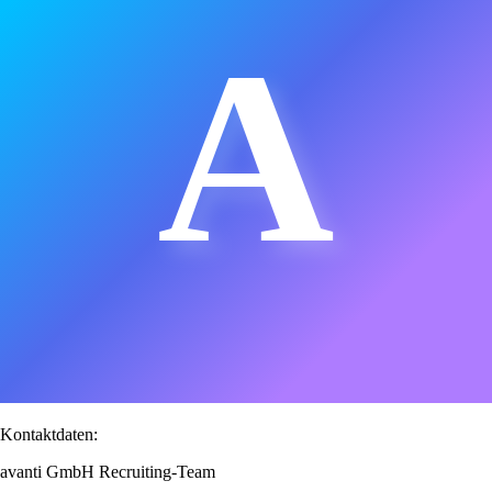
A
Kontaktdaten:
avanti GmbH Recruiting-Team