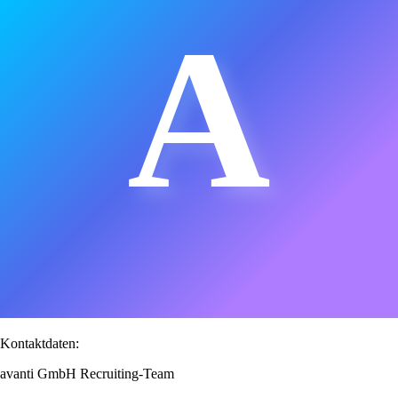
A
Kontaktdaten:
avanti GmbH Recruiting-Team