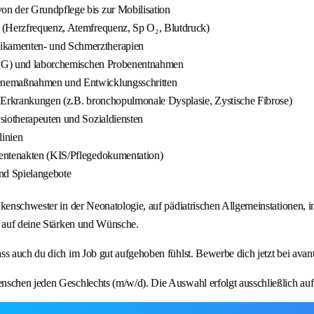
on der Grundpflege bis zur Mobilisation
 (Herzfrequenz, Atemfrequenz, Sp O₂, Blutdruck)
ikamenten- und Schmerztherapien
, EEG) und laborchemischen Probenentnahmen
ienemaßnahmen und Entwicklungsschritten
n Erkrankungen (z.B. bronchopulmonale Dysplasie, Zystische Fibrose)
siotherapeuten und Sozialdiensten
linien
ientenakten (KIS/Pflegedokumentation)
und Spielangebote
kenschwester in der Neonatologie, auf pädiatrischen Allgemeinstationen, i
t auf deine Stärken und Wünsche.
s auch du dich im Job gut aufgehoben fühlst. Bewerbe dich jetzt bei avant
schen jeden Geschlechts (m/w/d). Die Auswahl erfolgt ausschließlich auf 