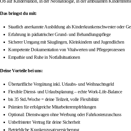
Ob auf Kinderstation, in der Neonatologie, in der ambulanten Kinderintensi
Das bringst du mit:
Staatlich anerkannte Ausbildung als Kinderkrankenschwester oder Ge
Erfahrung in pädiatrischer Grund- und Behandlungspflege
Sicherer Umgang mit Säuglingen, Kleinkindern und Jugendlichen
Kompetente Dokumentation von Vitalwerten und Pflegeprozessen
Empathie und Ruhe in Notfallsituationen
Deine Vorteile bei uns:
Übertarifliche Vergütung inkl. Urlaubs- und Weihnachtsgeld
Flexible Dienst- und Urlaubsplanung – echte Work-Life-Balance
bis 35 Std./Woche = deine Teilzeit, volle Flexibilität
Prämien für erfolgreiche Mitarbeiterempfehlungen
Optional: Dienstwagen ohne Werbung oder Fahrkostenzuschuss
Unbefristeter Vertrag für deine Sicherheit
Betriebliche Krankenzusatzversicherung