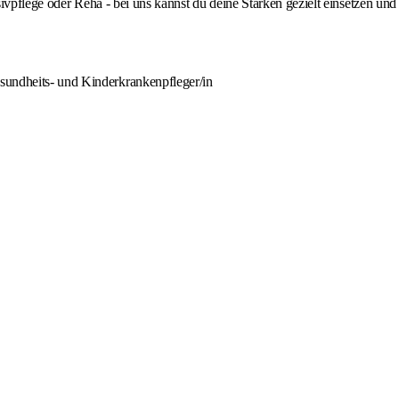
vpflege oder Reha - bei uns kannst du deine Stärken gezielt einsetzen und g
sundheits- und Kinderkrankenpfleger/in