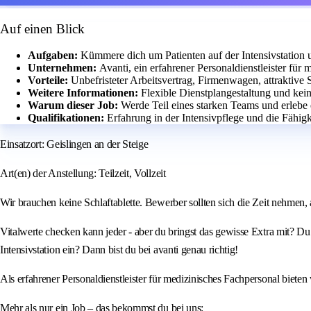
Auf einen Blick
Aufgaben:
Kümmere dich um Patienten auf der Intensivstation u
Unternehmen:
Avanti, ein erfahrener Personaldienstleister für
Vorteile:
Unbefristeter Arbeitsvertrag, Firmenwagen, attraktive 
Weitere Informationen:
Flexible Dienstplangestaltung und keine
Warum dieser Job:
Werde Teil eines starken Teams und erlebe
Qualifikationen:
Erfahrung in der Intensivpflege und die Fähigke
Einsatzort: Geislingen an der Steige
Art(en) der Anstellung: Teilzeit, Vollzeit
Wir brauchen keine Schlaftablette. Bewerber sollten sich die Zeit nehmen, 
Vitalwerte checken kann jeder - aber du bringst das gewisse Extra mit? Du 
Intensivstation ein? Dann bist du bei avanti genau richtig!
Als erfahrener Personaldienstleister für medizinisches Fachpersonal bieten 
Mehr als nur ein Job – das bekommst du bei uns: