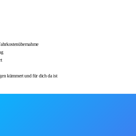
e Fahrkostenübernahme
ng
rt
gen kümmert und für dich da ist