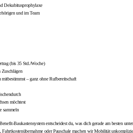
und Dekubitusprophylaxe
ehörigen und im Team
ertrag (bis 35 Std./Woche)
en Zuschlägen
du mitbestimmst – ganz ohne Rufbereitschaft
ischendurch
chsen möchtest
ie sammeln
nefit-Baukastensystem entscheidest du, was dich gerade am besten unterstüt
en, Fahrtkostenübernahme oder Pauschale machen wir Mobilität unkomplizi