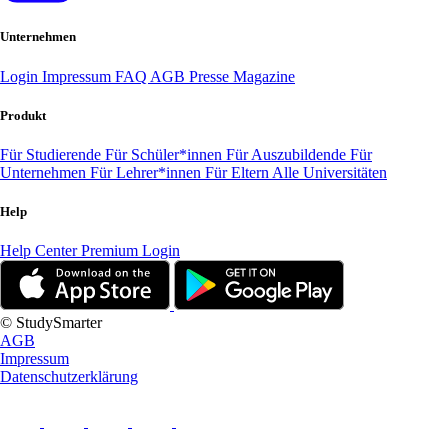
Unternehmen
Login
Impressum
FAQ
AGB
Presse
Magazine
Produkt
Für Studierende
Für Schüler*innen
Für Auszubildende
Für
Unternehmen
Für Lehrer*innen
Für Eltern
Alle Universitäten
Help
Help Center
Premium Login
© StudySmarter
AGB
Impressum
Datenschutzerklärung