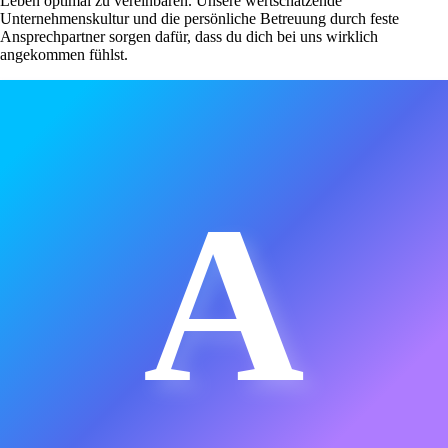
Leben optimal zu vereinbaren. Unsere wertschätzende
Unternehmenskultur und die persönliche Betreuung durch feste
Ansprechpartner sorgen dafür, dass du dich bei uns wirklich
angekommen fühlst.
A