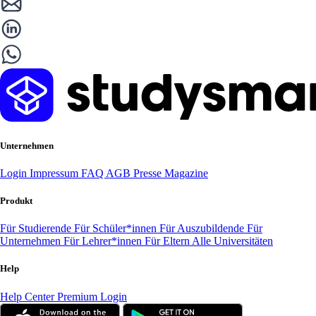
Unternehmen
Login
Impressum
FAQ
AGB
Presse
Magazine
Produkt
Für Studierende
Für Schüler*innen
Für Auszubildende
Für
Unternehmen
Für Lehrer*innen
Für Eltern
Alle Universitäten
Help
Help Center
Premium Login