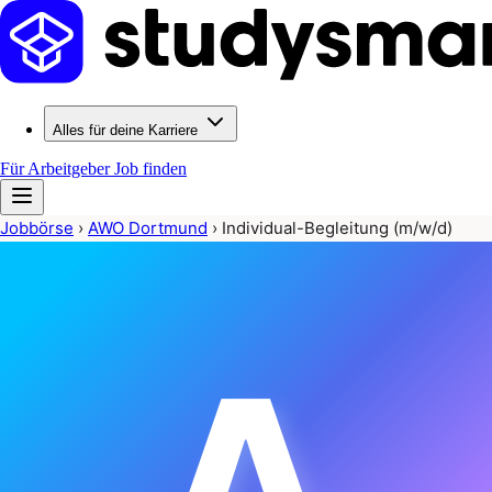
Alles für deine Karriere
Für Arbeitgeber
Job finden
Jobbörse
›
AWO Dortmund
›
Individual-Begleitung (m/w/d)
A