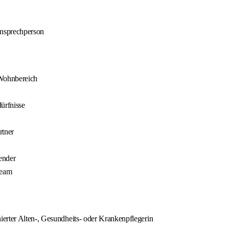
Ansprechperson
 Wohnbereich
ürfnisse
rtner
ender
team
erter Alten-, Gesundheits- oder Krankenpflegerin