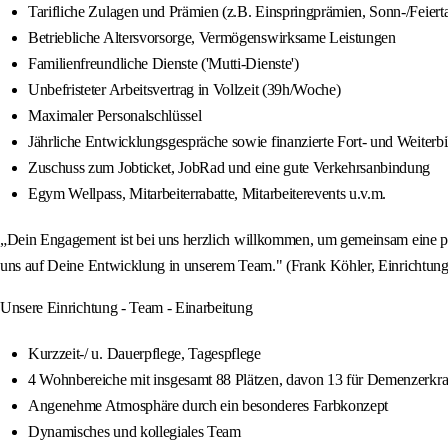
Tarifliche Zulagen und Prämien (z.B. Einspringprämien, Sonn-/Feier
Betriebliche Altersvorsorge, Vermögenswirksame Leistungen
Familienfreundliche Dienste ('Mutti-Dienste')
Unbefristeter Arbeitsvertrag in Vollzeit (39h/Woche)
Maximaler Personalschlüssel
Jährliche Entwicklungsgespräche sowie finanzierte Fort- und Weiterb
Zuschuss zum Jobticket, JobRad und eine gute Verkehrsanbindung
Egym Wellpass, Mitarbeiterrabatte, Mitarbeiterevents u.v.m.
„Dein Engagement ist bei uns herzlich willkommen, um gemeinsam eine po
uns auf Deine Entwicklung in unserem Team." (Frank Köhler, Einrichtung
Unsere Einrichtung - Team - Einarbeitung
Kurzzeit-/ u. Dauerpflege, Tagespflege
4 Wohnbereiche mit insgesamt 88 Plätzen, davon 13 für Demenzerkr
Angenehme Atmosphäre durch ein besonderes Farbkonzept
Dynamisches und kollegiales Team