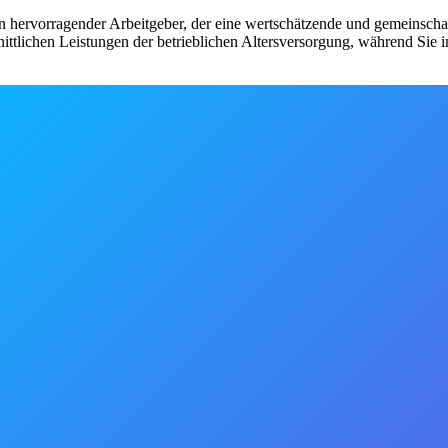
rvorragender Arbeitgeber, der eine wertschätzende und gemeinschaftli
nittlichen Leistungen der betrieblichen Altersversorgung, während Sie