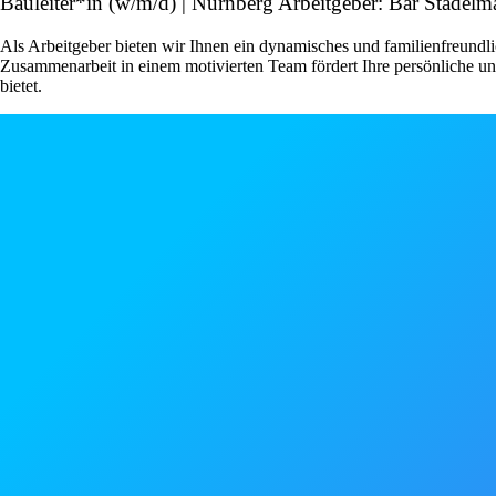
Bauleiter*in (w/m/d) | Nürnberg Arbeitgeber: Bär Stadelm
Als Arbeitgeber bieten wir Ihnen ein dynamisches und familienfreund
Zusammenarbeit in einem motivierten Team fördert Ihre persönliche u
bietet.