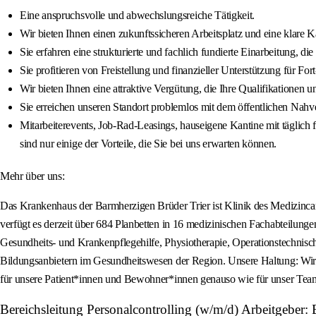
Eine anspruchsvolle und abwechslungsreiche Tätigkeit.
Wir bieten Ihnen einen zukunftssicheren Arbeitsplatz und eine klare 
Sie erfahren eine strukturierte und fachlich fundierte Einarbeitung, di
Sie profitieren von Freistellung und finanzieller Unterstützung für F
Wir bieten Ihnen eine attraktive Vergütung, die Ihre Qualifikationen 
Sie erreichen unseren Standort problemlos mit dem öffentlichen Nahve
Mitarbeiterevents, Job-Rad-Leasings, hauseigene Kantine mit täglich 
sind nur einige der Vorteile, die Sie bei uns erwarten können.
Mehr über uns:
Das Krankenhaus der Barmherzigen Brüder Trier ist Klinik des Medizinca
verfügt es derzeit über 684 Planbetten in 16 medizinischen Fachabteilung
Gesundheits- und Krankenpflegehilfe, Physiotherapie, Operationstechnisc
Bildungsanbietern im Gesundheitswesen der Region. Unsere Haltung: Wir 
für unsere Patient*innen und Bewohner*innen genauso wie für unser Tea
Bereichsleitung Personalcontrolling (w/m/d) Arbeitgeber: 