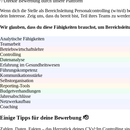
✨
Direkte Bewerbung durch unsere Plattform
Wenn dich die Stelle als Bereichsleitung Personalcontrolling (w/m/d) be
dein Interesse. Zeig uns, dass du bereit bist, Teil ihres Teams zu werde
Wir glauben, dass du diese Fähigkeiten brauchst, um Bereichsleit
Analytische Fähigkeiten
Teamarbeit
Betriebswirtschaftslehre
Controlling
Datenanalyse
Erfahrung im Gesundheitswesen
Führungskompetenz
Kommunikationsstärke
Selbstorganisation
Reporting-Tools
Budgetverhandlungen
Jahresabschlüsse
Netzwerkaufbau
Coaching
Einige Tipps für deine Bewerbung 🫡
Zahlen, Daten, Fakten – das Herzstück deines CVs!:
Im Controlling sin