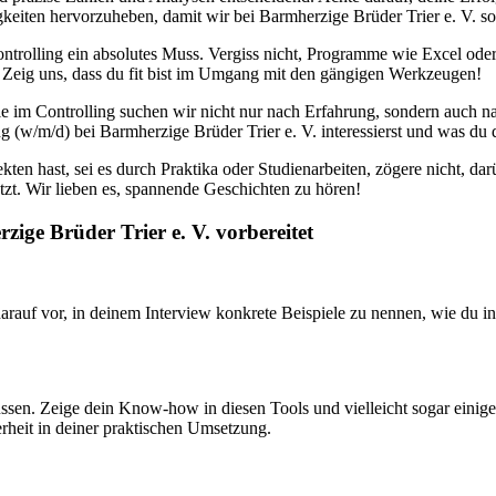
iten hervorzuheben, damit wir bei Barmherzige Brüder Trier e. V. sof
ontrolling ein absolutes Muss. Vergiss nicht, Programme wie Excel oder
? Zeig uns, dass du fit bist im Umgang mit den gängigen Werkzeugen!
elle im Controlling suchen wir nicht nur nach Erfahrung, sondern auch n
 (w/m/d) bei Barmherzige Brüder Trier e. V. interessierst und was du d
ekten hast, sei es durch Praktika oder Studienarbeiten, zögere nicht, 
etzt. Wir lieben es, spannende Geschichten zu hören!
zige Brüder Trier e. V. vorbereitet
arauf vor, in deinem Interview konkrete Beispiele zu nennen, wie du in
n. Zeige dein Know-how in diesen Tools und vielleicht sogar einige spa
erheit in deiner praktischen Umsetzung.