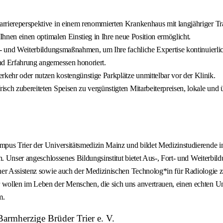
Karriereperspektive in einem renommierten Krankenhaus mit langjähriger Tra
e Ihnen einen optimalen Einstieg in Ihre neue Position ermöglicht.
ort- und Weiterbildungsmaßnahmen, um Ihre fachliche Expertise kontinuierlic
und Erfahrung angemessen honoriert.
rkehr oder nutzen kostengünstige Parkplätze unmittelbar vor der Klinik.
frisch zubereiteten Speisen zu vergünstigten Mitarbeiterpreisen, lokale u
mpus Trier der Universitätsmedizin Mainz und bildet Medizinstudierende 
en. Unser angeschlossenes Bildungsinstitut bietet Aus-, Fort- und Weiterb
her Assistenz sowie auch der Medizinischen Technolog*in für Radiologie z
wollen im Leben der Menschen, die sich uns anvertrauen, einen echten Un
m.
Barmherzige Brüder Trier e. V.