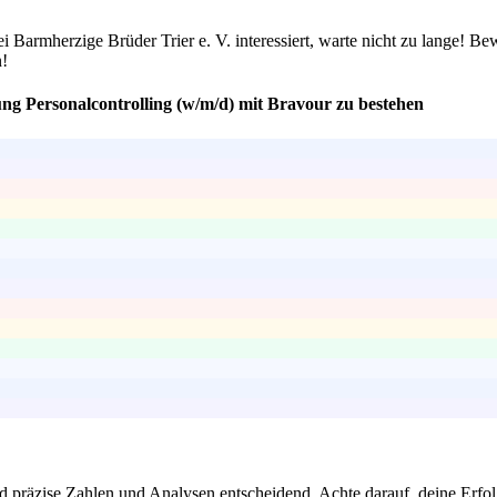
i Barmherzige Brüder Trier e. V. interessiert, warte nicht zu lange! Be
n!
ung Personalcontrolling (w/m/d) mit Bravour zu bestehen
d präzise Zahlen und Analysen entscheidend. Achte darauf, deine Erfolg