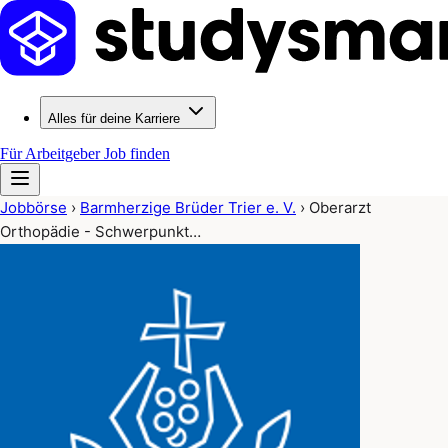
Alles für deine Karriere
Für Arbeitgeber
Job finden
Jobbörse
›
Barmherzige Brüder Trier e. V.
›
Oberarzt
Orthopädie - Schwerpunkt…