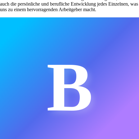
auch die persönliche und berufliche Entwicklung jedes Einzelnen, was
uns zu einem hervorragenden Arbeitgeber macht.
B