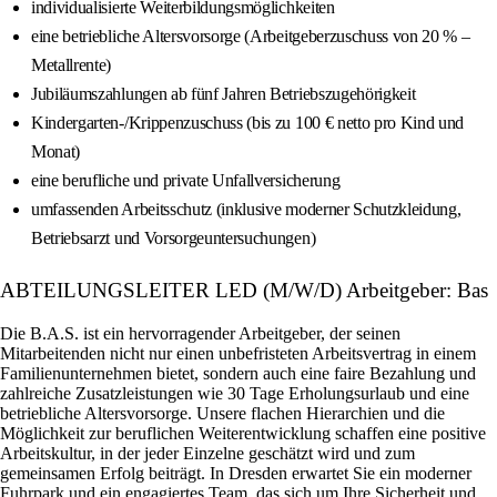
individualisierte Weiterbildungsmöglichkeiten
eine betriebliche Altersvorsorge (Arbeitgeberzuschuss von 20 % –
Metallrente)
Jubiläumszahlungen ab fünf Jahren Betriebszugehörigkeit
Kindergarten-/Krippenzuschuss (bis zu 100 € netto pro Kind und
Monat)
eine berufliche und private Unfallversicherung
umfassenden Arbeitsschutz (inklusive moderner Schutzkleidung,
Betriebsarzt und Vorsorgeuntersuchungen)
ABTEILUNGSLEITER LED (M/W/D) Arbeitgeber: Bas
Die B.A.S. ist ein hervorragender Arbeitgeber, der seinen
Mitarbeitenden nicht nur einen unbefristeten Arbeitsvertrag in einem
Familienunternehmen bietet, sondern auch eine faire Bezahlung und
zahlreiche Zusatzleistungen wie 30 Tage Erholungsurlaub und eine
betriebliche Altersvorsorge. Unsere flachen Hierarchien und die
Möglichkeit zur beruflichen Weiterentwicklung schaffen eine positive
Arbeitskultur, in der jeder Einzelne geschätzt wird und zum
gemeinsamen Erfolg beiträgt. In Dresden erwartet Sie ein moderner
Fuhrpark und ein engagiertes Team, das sich um Ihre Sicherheit und