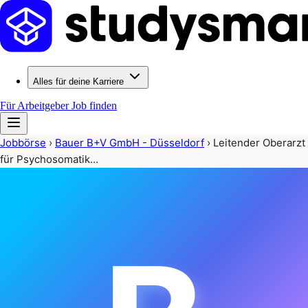
Alles für deine Karriere
Für Arbeitgeber
Job finden
Jobbörse
›
Bauer B+V GmbH - Düsseldorf
›
Leitender Oberarzt
für Psychosomatik…