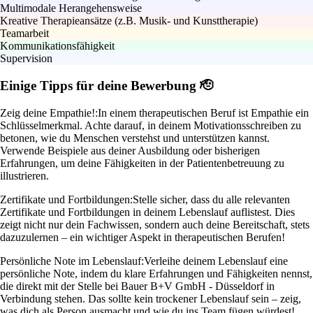
Multimodale Herangehensweise
Kreative Therapieansätze (z.B. Musik- und Kunsttherapie)
Teamarbeit
Kommunikationsfähigkeit
Supervision
Einige Tipps für deine Bewerbung 🫡
Zeig deine Empathie!:
In einem therapeutischen Beruf ist Empathie ein
Schlüsselmerkmal. Achte darauf, in deinem Motivationsschreiben zu
betonen, wie du Menschen verstehst und unterstützen kannst.
Verwende Beispiele aus deiner Ausbildung oder bisherigen
Erfahrungen, um deine Fähigkeiten in der Patientenbetreuung zu
illustrieren.
Zertifikate und Fortbildungen:
Stelle sicher, dass du alle relevanten
Zertifikate und Fortbildungen in deinem Lebenslauf auflistest. Dies
zeigt nicht nur dein Fachwissen, sondern auch deine Bereitschaft, stets
dazuzulernen – ein wichtiger Aspekt in therapeutischen Berufen!
Persönliche Note im Lebenslauf:
Verleihe deinem Lebenslauf eine
persönliche Note, indem du klare Erfahrungen und Fähigkeiten nennst,
die direkt mit der Stelle bei Bauer B+V GmbH - Düsseldorf in
Verbindung stehen. Das sollte kein trockener Lebenslauf sein – zeig,
was dich als Person ausmacht und wie du ins Team fügen würdest!