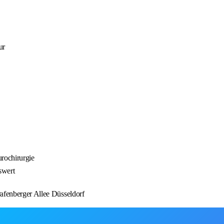
ur
urochirurgie
swert
fenberger Allee Düsseldorf