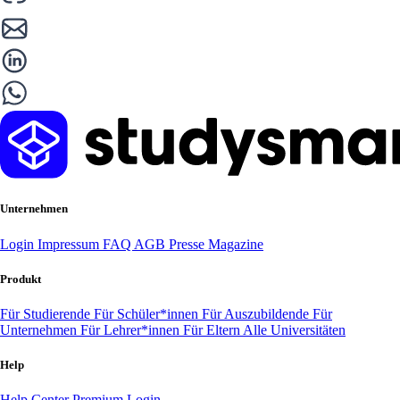
Unternehmen
Login
Impressum
FAQ
AGB
Presse
Magazine
Produkt
Für Studierende
Für Schüler*innen
Für Auszubildende
Für
Unternehmen
Für Lehrer*innen
Für Eltern
Alle Universitäten
Help
Help Center
Premium Login