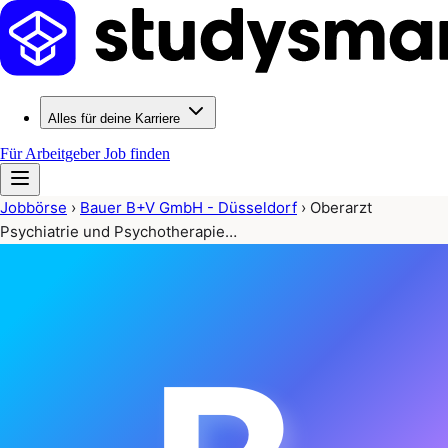
Alles für deine Karriere
Für Arbeitgeber
Job finden
Jobbörse
›
Bauer B+V GmbH - Düsseldorf
›
Oberarzt
Psychiatrie und Psychotherapie…