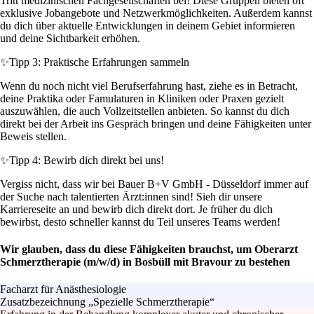
Tritt medizinischen Fachgesellschaften bei! Diese Gruppen bieten oft
exklusive Jobangebote und Netzwerkmöglichkeiten. Außerdem kannst
du dich über aktuelle Entwicklungen in deinem Gebiet informieren
und deine Sichtbarkeit erhöhen.
✨
Tipp 3: Praktische Erfahrungen sammeln
Wenn du noch nicht viel Berufserfahrung hast, ziehe es in Betracht,
deine Praktika oder Famulaturen in Kliniken oder Praxen gezielt
auszuwählen, die auch Vollzeitstellen anbieten. So kannst du dich
direkt bei der Arbeit ins Gespräch bringen und deine Fähigkeiten unter
Beweis stellen.
✨
Tipp 4: Bewirb dich direkt bei uns!
Vergiss nicht, dass wir bei Bauer B+V GmbH - Düsseldorf immer auf
der Suche nach talentierten Ärzt:innen sind! Sieh dir unsere
Karriereseite an und bewirb dich direkt dort. Je früher du dich
bewirbst, desto schneller kannst du Teil unseres Teams werden!
Wir glauben, dass du diese Fähigkeiten brauchst, um Oberarzt
Schmerztherapie (m/w/d) in Bosbüll mit Bravour zu bestehen
Facharzt für Anästhesiologie
Zusatzbezeichnung „Spezielle Schmerztherapie“