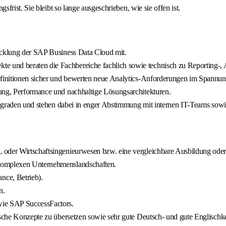
rist. Sie bleibt so lange ausgeschrieben, wie sie offen ist.
wicklung der SAP Business Data Cloud mit.
e und beraten die Fachbereiche fachlich sowie technisch zu Reporting-,
definitionen sicher und bewerten neue Analytics-Anforderungen im Spann
ung, Performance und nachhaltige Lösungsarchitekturen.
eifegraden und stehen dabei in enger Abstimmung mit internen IT-Teams sow
 oder Wirtschaftsingenieurwesen bzw. eine vergleichbare Ausbildung oder 
 komplexen Unternehmenslandschaften.
ce, Betrieb).
n.
ie SAP SuccessFactors.
ische Konzepte zu übersetzen sowie sehr gute Deutsch- und gute Englischk