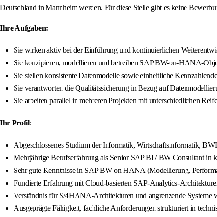
Deutschland in Mannheim werden. Für diese Stelle gibt es keine Bewerbungsf
Ihre Aufgaben:
Sie wirken aktiv bei der Einführung und kontinuierlichen Weiterent
Sie konzipieren, modellieren und betreiben SAP BW-on-HANA-Objekt
Sie stellen konsistente Datenmodelle sowie einheitliche Kennzahlen
Sie verantworten die Qualitätssicherung in Bezug auf Datenmodellier
Sie arbeiten parallel in mehreren Projekten mit unterschiedlichen R
Ihr Profil:
Abgeschlossenes Studium der Informatik, Wirtschaftsinformatik, BWL
Mehrjährige Berufserfahrung als Senior SAP BI / BW Consultant in
Sehr gute Kenntnisse in SAP BW on HANA (Modellierung, Performan
Fundierte Erfahrung mit Cloud-basierten SAP-Analytics-Architekture
Verständnis für S/4HANA-Architekturen und angrenzende Systeme w
Ausgeprägte Fähigkeit, fachliche Anforderungen strukturiert in techn