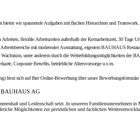
n bieten wir spannende Aufgaben mit flachen Hierarchien und Teamwork.
 Arbeiten, flexible Arbeitszeiten außerhalb der Kernarbeitszeit, 30 Tage U
beitsbereiche mit modernster Ausstattung, eigenem BAUHAUS Restaur
iche Wachstum, unter anderem durch die Weiterbildungsmöglichkeiten d
arte, Corporate Benefits, betriebliche Altersvorsorge u.v.m.
reut sich auf Ihre Online-Bewerbung über unser Bewerbungsformular – 
ber: BAUHAUS AG
enhalt und Leidenschaft setzt. In unserem Familienunternehmen in Man
lreiche Möglichkeiten zur persönlichen und fachlichen Weiterentwic