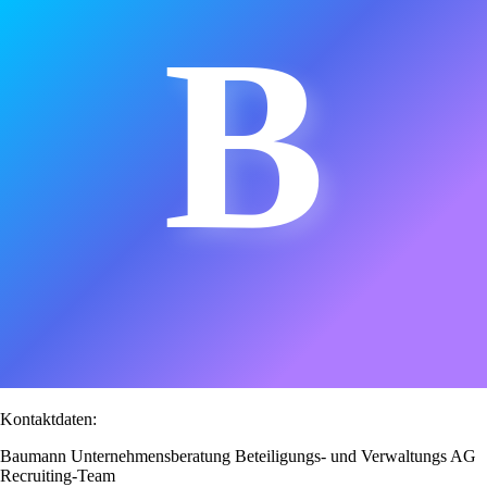
B
Kontaktdaten:
Baumann Unternehmensberatung Beteiligungs- und Verwaltungs AG
Recruiting-Team