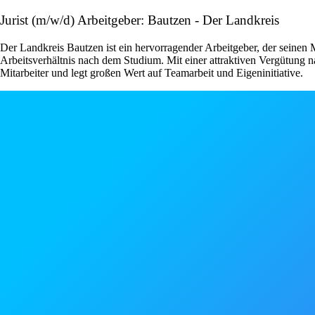
Jurist (m/w/d) Arbeitgeber: Bautzen - Der Landkreis
Der Landkreis Bautzen ist ein hervorragender Arbeitgeber, der seinen 
Arbeitsverhältnis nach dem Studium. Mit einer attraktiven Vergütung 
Mitarbeiter und legt großen Wert auf Teamarbeit und Eigeninitiative.