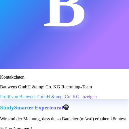
B
Kontaktdaten:
Bauwens GmbH &amp; Co. KG Recruiting-Team
Profil von Bauwens GmbH &amp; Co. KG anzeigen
StudySmarter Expertenrat
🤫
Wir sind der Meinung, dass du so Bauleiter (m/w/d) erhalten könntest
✨
Tipp Nummer 1