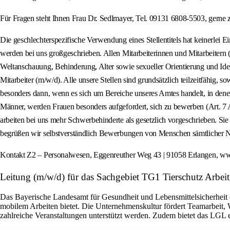
Für Fragen steht Ihnen Frau Dr. Sedlmayer, Tel. 09131 6808-5503, gerne 
Die geschlechterspezifische Verwendung eines Stellentitels hat keinerlei 
werden bei uns großgeschrieben. Allen Mitarbeiterinnen und Mitarbeitern 
Weltanschauung, Behinderung, Alter sowie sexueller Orientierung und Ident
Mitarbeiter (m/w/d). Alle unsere Stellen sind grundsätzlich teilzeitfäh
besonders dann, wenn es sich um Bereiche unseres Amtes handelt, in denen s
Männer, werden Frauen besonders aufgefordert, sich zu bewerben (Art. 7 A
arbeiten bei uns mehr Schwerbehinderte als gesetzlich vorgeschrieben. Si
begrüßen wir selbstverständlich Bewerbungen von Menschen sämtlicher Na
Kontakt Z2 – Personalwesen, Eggenreuther Weg 43 | 91058 Erlangen, ww
Leitung (m/w/d) für das Sachgebiet TG1 Tierschutz Arbei
Das Bayerische Landesamt für Gesundheit und Lebensmittelsicherheit (
mobilem Arbeiten bietet. Die Unternehmenskultur fördert Teamarbeit,
zahlreiche Veranstaltungen unterstützt werden. Zudem bietet das LGL 