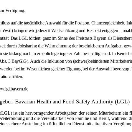
zur Verfügung.
Einfluss auf die tatsächliche Auswahl für die Position. Chancengleichheit,
(m/w/d) bringen wir jederzeit Wertschätzung und Respekt entgegen – unabh
ität. Das LGL fördert, ganz im Sinne des Freistaats Bayern als Dienstherr 
ig, soweit durch Jobsharing die Wahrnehmung der beschriebenen Aufgaben g
ie bislang noch in erheblich geringerer Zahl beschäftigt sind. In Bereichen
bs. 3 BayGlG). Auch die Inklusion von (schwer)behinderten Mitarbeiterinne
e werden bei im Wesentlichen gleicher Eignung bei der Auswahl bevorzugt 
tionalitäten.
w.lgl.bayern.de
tgeber: Bavarian Health and Food Safety Authority (LGL)
LGL) ist ein hervorragender Arbeitgeber, der seinen Mitarbeitern ein 
 Weiterbildung und die Vereinbarkeit von Familie und Beruf, während 
eine sichere Anstellung im öffentlichen Dienst mit attraktiven Vergüt